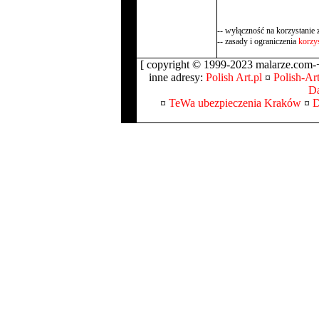
-- wyłączność na korzystanie 
-- zasady i ograniczenia
korzys
[ copyright © 1999-2023 malarze.com-+
inne adresy:
Polish Art.pl
¤
Polish-Art
Da
¤
TeWa ubezpieczenia Kraków
¤
D