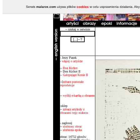
Serwis
malarze.com
używa plików
cookies
w celu usprawnienia działania. Aby
-- szukaj w serwisie
- Jerzy Panek
-
więcej o artyście
--
Don Kichot
-- Don Kichot II
--
Galopujące Konie II
--[
zobacz pozostałe
reprodukcje
--
wyślij e-kartkę z obrazem
-sklep
--
zobacz artykuły z
obrazami tego malarza
- zagłosuj
--
ulubiony obraz
--
ulubiona epoka
obraz: 14752 głosów