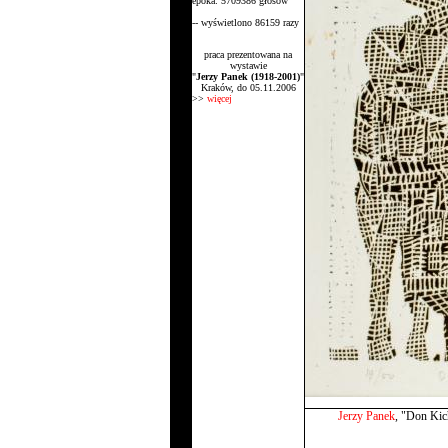
epoka: 5709386 głosów
-- wyświetlono 86159 razy
praca prezentowana na
wystawie
"
Jerzy Panek (1918-2001)
"
Kraków, do 05.11.2006
>>
więcej
Jerzy Panek
, "Don Kic