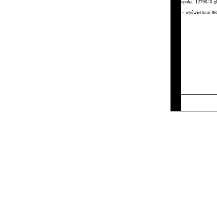
epoka: 1279040 g
-- wyświetlono 86