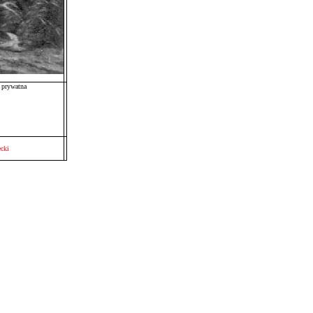
a prywatna
cki