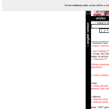
Serwis
malarze.com
używa plików
coo
-- szukaj w se
- Jeremiasz Falck
-
więcej o artyście
--
Sen świętego Pi
-- Święty Jan Chrz
każący na pustyni
--
Władysław IV
--[
zobacz pozostał
reprodukcje
--
wyślij e-kartkę
-sklep
--
zobacz artykuły 
obrazami tego mal
- zagłosuj
--
ulubiony obraz
--
ulubiona epoka
obraz: 14837 gło