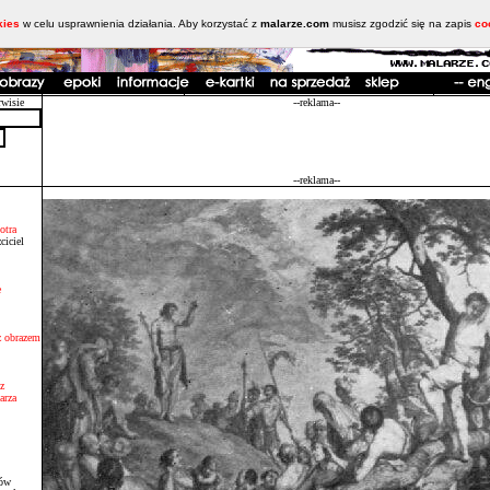
kies
w celu usprawnienia działania. Aby korzystać z
malarze.com
musisz zgodzić się na zapis
co
rwisie
--reklama--
--reklama--
otra
ciciel
e
 z obrazem
z
arza
sów