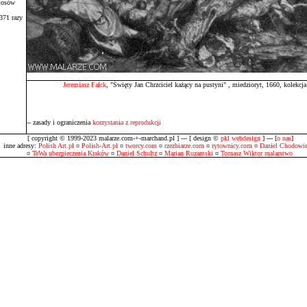
łosów
371 razy
Jeremiasz Falck
, "Święty Jan Chrzciciel każący na pustyni" , miedzioryt, 1660, kolekcj
-- zasady i ograniczenia
korzystania z reprodukcji
[ copyright © 1999-2023 malarze.com-+-marchand.pl ] --- [ design ©
pkl webdesign
] --- [
o nas
]
inne adresy:
Polish Art.pl
¤
Polish-Art.pl
¤
tworcy.com
¤
rzezbiarze.com
¤
rytownicy.com
¤
Daniel Chodowie
¤
TeWa ubezpieczenia Kraków
¤
Daniel Schultz
¤
Marian Ruzamski
¤
Tomasz Wiktor malarstwo