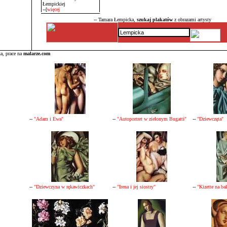
Łempickiej
--[
więcej
-- Tamara Łempicka,
szukaj plakatów
z obrazami artysty
a, prace na
malarze.com
--
"Adam i Ewa"
--
"Autoportret w zielonym Bugatti"
--
"Dziewczęta"
--
"Dziewczyna w rękawiczkach"
--
"Irena i jej siostry"
--
"Kizette na ba