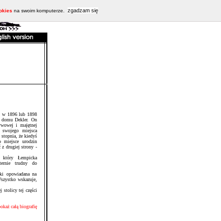
zgadzam się
okies
na swoim komputerze.
, w 1896 lub 1898
z domu Dekler. On
wowej i majętnej
 swojego miejsca
 stopnia, że kiedyś
o miejsce urodzin
 z drugiej strony -
, który Łempicka
ternie trudny do
stki opowiadana na
Wszystko wskazuje,
stolicy tej części
okaż całą biografię