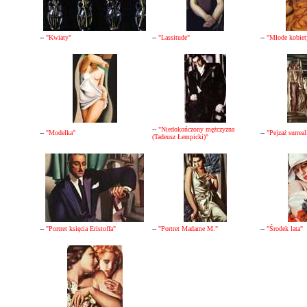
--
"Kwiaty"
--
"Lassitude"
--
"Młode kobiet
--
"Niedokończony mężczyzna
--
"Modelka"
--
"Pejzaż surrea
(Tadeusz Łempicki)"
--
"Portret księcia Eristoffa"
--
"Portret Madame M."
--
"Środek lata"