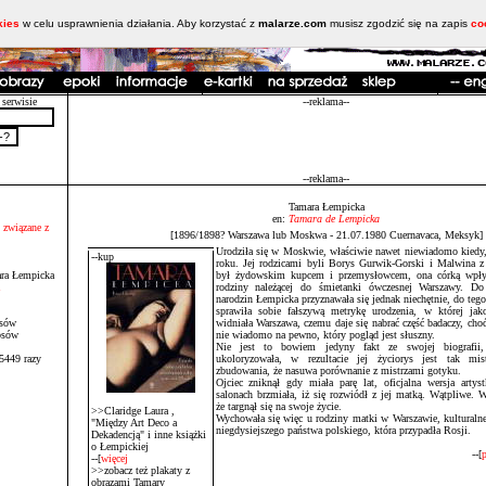
kies
w celu usprawnienia działania. Aby korzystać z
malarze.com
musisz zgodzić się na zapis
co
 serwisie
--reklama--
--reklama--
Tamara Łempicka
en:
Tamara de Lempicka
 związane z
[1896/1898? Warszawa lub Moskwa - 21.07.1980 Cuernavaca, Meksyk]
Urodziła się w Moskwie, właściwie nawet niewiadomo kiedy
--kup
roku. Jej rodzicami byli Borys Gurwik-Gorski i Malwina 
ara Łempicka
był żydowskim kupcem i przemysłowcem, ona córką wpły
rodziny należącej do śmietanki ówczesnej Warszawy. Do
narodzin Łempicka przyznawała się jednak niechętnie, do tego
sprawiła sobie fałszywą metrykę urodzenia, w której jak
osów
widniała Warszawa, czemu daje się nabrać część badaczy, choć
osów
nie wiadomo na pewno, który pogląd jest słuszny.
Nie jest to bowiem jedyny fakt ze swojej biografii
5449 razy
ukoloryzowała, w rezultacie jej życiorys jest tak mis
zbudowania, że nasuwa porównanie z mistrzami gotyku.
Ojciec zniknął gdy miała parę lat, oficjalna wersja arty
salonach brzmiała, iż się rozwiódł z jej matką. Wątpliwe. 
że targnął się na swoje życie.
>>Claridge Laura ,
Wychowała się więc u rodziny matki w Warszawie, kulturalnej 
"Między Art Deco a
niegdysiejszego państwa polskiego, która przypadła Rosji.
Dekadencją" i inne książki
o Łempickiej
--[
p
--[
więcej
>>zobacz też plakaty z
obrazami Tamary