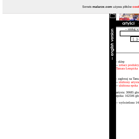
Serwis
malarze.com
używa plików
coo
-- szukaj w
- sklep
--
zobacz produkty
Tamara Łempicka
- zagłosuj na Tam
--
ulubiony artysta
--
ulubiona epoka
artysta: 30685 gł
epoka: 162506 gł
-- wyświetlono 14