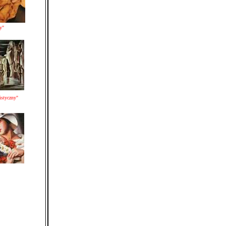
y"
listyczny"