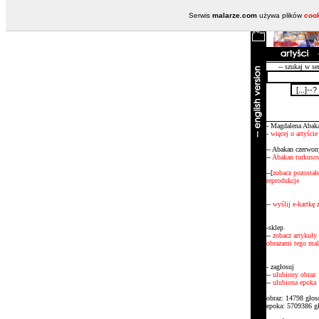
Serwis
malarze.com
używa plików
coo
-- szukaj w se
- Magdalena Abak
-
więcej o artyście
-- Abakan czerwon
--
Abakan turkuso
--[
zobacz pozostał
reprodukcje
--
wyślij e-kartkę
-sklep
--
zobacz artykuły 
obrazami tego mal
- zagłosuj
--
ulubiony obraz
--
ulubiona epoka
obraz: 14798 gło
epoka: 5709386 g