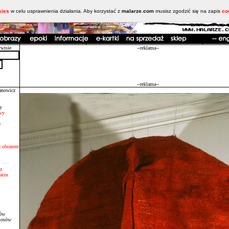
kies
w celu usprawnienia działania. Aby korzystać z
malarze.com
musisz zgodzić się na zapis
co
rwisie
--reklama--
--reklama--
anowicz
y
wy
e
 z obrazem
z
arza
sów
łosów