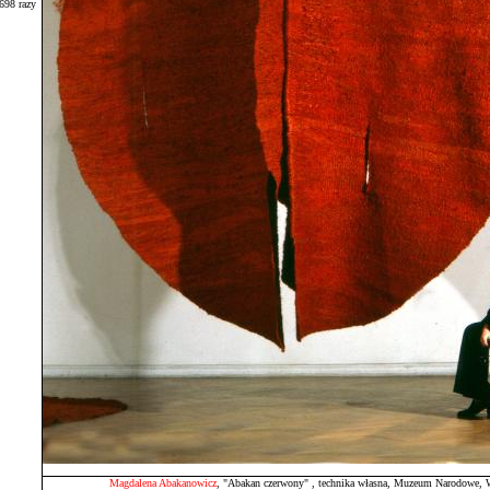
698 razy
Magdalena Abakanowicz
, "Abakan czerwony" , technika własna, Muzeum Narodowe, 