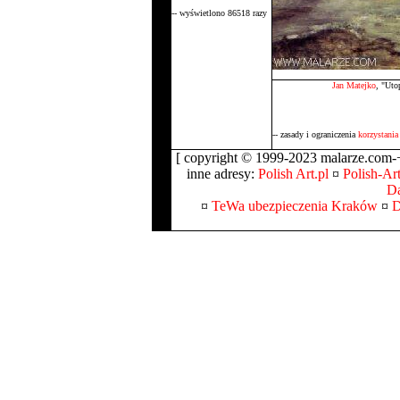
-- wyświetlono 86518 razy
Jan Matejko
, "Uto
-- zasady i ograniczenia
korzystania
[ copyright © 1999-2023 malarze.com-+
inne adresy:
Polish Art.pl
¤
Polish-Art
Da
¤
TeWa ubezpieczenia Kraków
¤
D