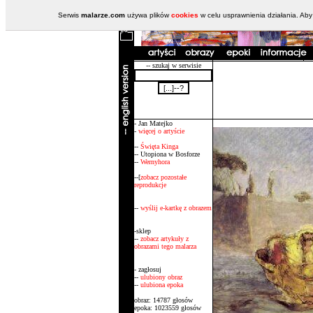
Serwis
malarze.com
używa plików
cookies
w celu usprawnienia działania. Aby
-- szukaj w serwisie
- Jan Matejko
-
więcej o artyście
--
Święta Kinga
-- Utopiona w Bosforze
--
Wernyhora
--[
zobacz pozostałe
reprodukcje
--
wyślij e-kartkę z obrazem
-sklep
--
zobacz artykuły z
obrazami tego malarza
- zagłosuj
--
ulubiony obraz
--
ulubiona epoka
obraz: 14787 głosów
epoka: 1023559 głosów